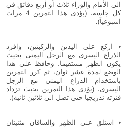
الى الأمام والوراء ثلاث أو أربع دقائق في
تسج
كل جلسة. (يؤدى هذا التمرين 4 مرات
دخو
اسبوعياً).
مست
جديد
• اركع على اليدين والركبتين، وافرد
الذراع اليسرى مع الرجل اليمنى بحيث
يكون الظهر مستقيما. وحافظ على هذا
ات
الوضع لمدة عشر ثوان، ثم كرر التمرين
بنا
باستخدام الذراع اليمنى مع الرجل
اليسرى. (يؤدى هذا التمرين بحيث تزداد
فترته تدريجيا حتى تصل الى ثلاثين ثانية).
• استلق على الظهر والساقان مثنيتان