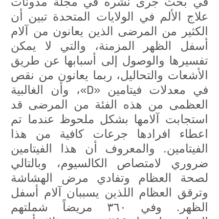
في بحث جرى نشره في مجلة مدونات
علاج الألم في الولايات المتحدة تبين أن
الكثير من المرضى الذين يعانون من آلام
أسفل الظهر المزمنة، والتي لا يمكن
تفسيرها والوصول إلى أسبابها عن طريق
الأشعات والتحاليل، ربما يعانون من نقص
D
في معدلات فيتامين «
»، وأن الغالبية
العظمى من هذه الفئة من المرضى قد
استجابت آلامها بشكل ملحوظ عندما تم
اعطاء افرادها جرعات كافية من هذا
الفيتامين. والمعروف أن هذا الفيتامين
ضروري لامتصاص الكالسيوم، وبالتالي
لصحة العظام وتفادي مرض الهشاشة
وترقق العظام اللذين يسببان آلام أسفل
الظهر. وفي ٣٦٠ مريضاً شملتهم