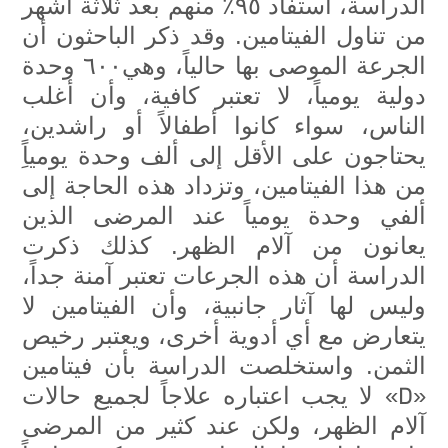
الدراسة، استفاد ٩٥٪ منهم بعد ثلاثة أشهر
من تناول الفيتامين. وقد ذكر الباحثون أن
الجرعة الموصى بها حالياً، وهي٦٠٠ وحدة
دولية يومياً، لا تعتبر كافية، وأن أغلب
الناس، سواء كانوا أطفالاً أو راشدين،
يحتاجون على الأقل إلى ألف وحدة يومياًِ
من هذا الفيتامين، وتزداد هذه الحاجة إلى
ألفي وحدة يومياً عند المرضى الذين
يعانون من آلام الظهر. كذلك ذكرت
الدراسة أن هذه الجرعات تعتبر آمنة جداً،
وليس لها آثار جانبية، وأن الفيتامين لا
يتعارض مع أي أدوية أخرى، ويعتبر رخيص
الثمن. واستخلصت الدراسة بأن فيتامين
D
«
» لا يجب اعتباره علاجاً لجميع حالات
آلام الظهر، ولكن عند كثير من المرضى