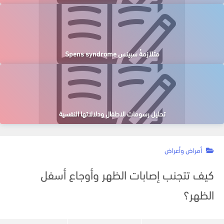
متَلاَزمةُ سبينس Spens syndrome
تحليل رسومات الاطفال ودلالاتها النفسية
أمراض وأعراض
كيف تتجنب إصابات الظهر وأوجاع أسفل
الظهر؟