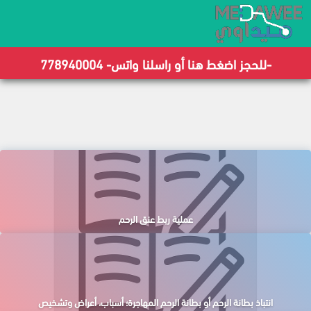
-للحجز اضغط هنا أو راسلنا واتس- 778940004
عملية ربط عنق الرحم
انتباذ بطانة الرحم أو بطانة الرحم المهاجرة؛ أسباب، أعراض وتشخيص