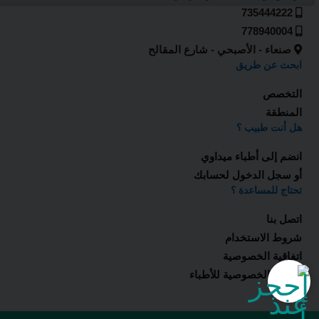
735444222
778940004
صنعاء - الأصبحي - شارع المقالح
ابحث عن طريق
التخصص
المنطقة
هل أنت طبيب ؟
انضم إلى أطباء ميداوي
أو سجل الدخول لحسابك
تحتاج للمساعدة ؟
اتصل بنا
شروط الاستخدام
اتفاقية الخصوصية
اتفاقية الخصوصية للأطباء