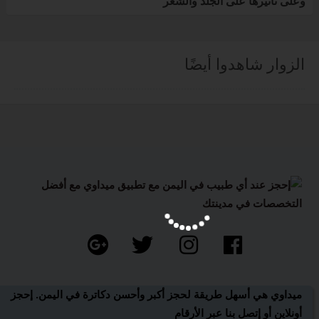
وعلى تأثيرها على الجلد والشعر
الزوار شاهدوا أيضًا
تسج
دخو
مست
جديد
ات
ميداوي هي أسهل طريقة لحجز أكبر وأحسن دكاترة في اليمن. إحجز
بنا
أونلاين أو إتصل بنا عبر الأرقام