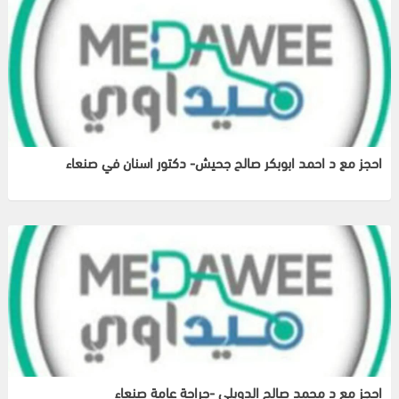
احجز مع د احمد ابوبكر صالح جحيش- دكتور اسنان في صنعاء
احجز مع د محمد صالح الدوبلي -جراحة عامة صنعاء